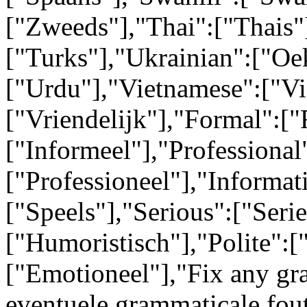
["Zweeds"],"Thai":["Thais"
["Turks"],"Ukrainian":["Oe
["Urdu"],"Vietnamese":["Vi
["Vriendelijk"],"Formal":["
["Informeel"],"Professional
["Professioneel"],"Informati
["Speels"],"Serious":["Ser
["Humoristisch"],"Polite":[
["Emotioneel"],"Fix any gr
eventuele grammaticale fou