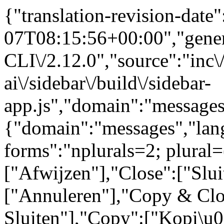
{"translation-revision-date
07T08:15:56+00:00","gene
CLI\/2.12.0","source":"inc\/
ai\/sidebar\/build\/sidebar-
app.js","domain":"messages
{"domain":"messages","lang
forms":"nplurals=2; plural=
["Afwijzen"],"Close":["Slui
["Annuleren"],"Copy & Clo
Sluiten"],"Copy":["Kopi\u0