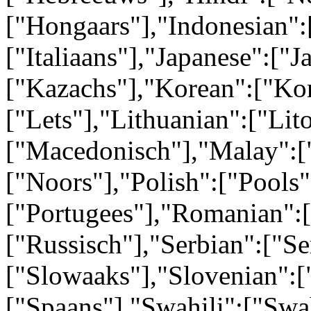
["Hongaars"],"Indonesian":[
["Italiaans"],"Japanese":["
["Kazachs"],"Korean":["Kor
["Lets"],"Lithuanian":["Li
["Macedonisch"],"Malay":[
["Noors"],"Polish":["Pools"
["Portugees"],"Romanian":
["Russisch"],"Serbian":["Se
["Slowaaks"],"Slovenian":[
["Spaans"],"Swahili":["Swa