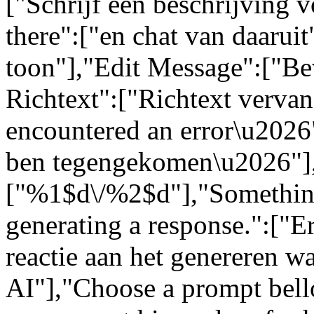
["Schrijf een beschrijving 
there":["en chat van daarui
toon"],"Edit Message":["Be
Richtext":["Richtext vervang
encountered an error\u2026":
ben tegengekomen\u2026"]
["%1$d\/%2$d"],"Somethin
generating a response.":["Er
reactie aan het genereren w
AI"],"Choose a prompt bell