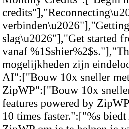
credits"],"Reconnecting\u
verbinden\u2026"],"Getting
slag\u2026"],"Get started 
vanaf %1$shier%2$s."],"The 
mogelijkheden zijn eindelo
AI":["Bouw 10x sneller met
ZipWP":["Bouw 10x sneller
features powered by ZipWP 
10 times faster.":["%s bied
ZipWP om je te helpen je we