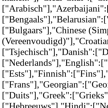
["Arabisch"],"Azerbaijani":
["Bengaals"],"Belarusian":[
["Bulgaars"],"Chinese (Simp
(Vereenvoudigd)"],"Croatia
["Tsjechisch"],"Danish":["
["Nederlands"],"English":[
["Ests"],"Finnish":["Fins"],
["Frans"],"Georgian":["Geo
["Duits"],"Greek":["Grieks
["Hebreeuws"],"Hindi":["N