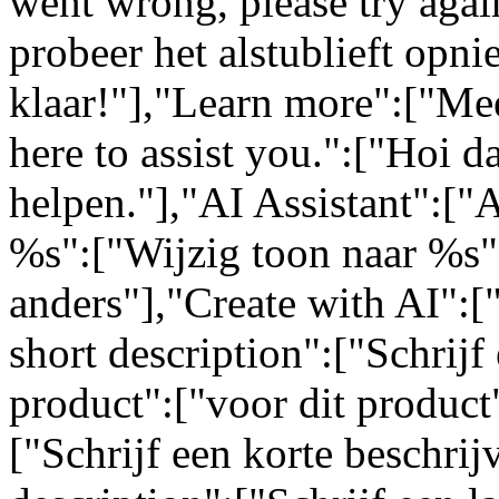
went wrong, please try again
probeer het alstublieft opn
klaar!"],"Learn more":["Mee
here to assist you.":["Hoi da
helpen."],"AI Assistant":["
%s":["Wijzig toon naar %s"
anders"],"Create with AI":[
short description":["Schrijf 
product":["voor dit product"
["Schrijf een korte beschrij