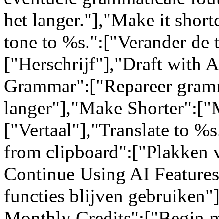
het langer."],"Make it short
tone to %s.":["Verander de 
["Herschrijf"],"Draft with 
Grammar":["Repareer gram
langer"],"Make Shorter":["M
["Vertaal"],"Translate to %s
from clipboard":["Plakken 
Continue Using AI Feature
functies blijven gebruiken"
Monthly Credits":["Begin m