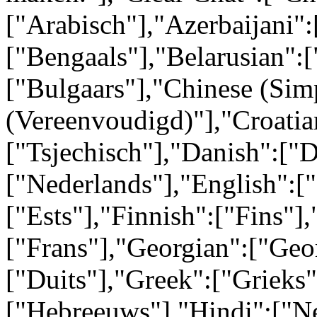
["Arabisch"],"Azerbaijani":
["Bengaals"],"Belarusian":[
["Bulgaars"],"Chinese (Simp
(Vereenvoudigd)"],"Croatia
["Tsjechisch"],"Danish":["
["Nederlands"],"English":[
["Ests"],"Finnish":["Fins"],
["Frans"],"Georgian":["Geo
["Duits"],"Greek":["Grieks
["Hebreeuws"],"Hindi":["N