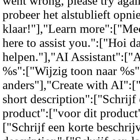
went wrong, please try again
probeer het alstublieft opn
klaar!"],"Learn more":["Mee
here to assist you.":["Hoi da
helpen."],"AI Assistant":["
%s":["Wijzig toon naar %s"
anders"],"Create with AI":[
short description":["Schrijf 
product":["voor dit product"
["Schrijf een korte beschrij