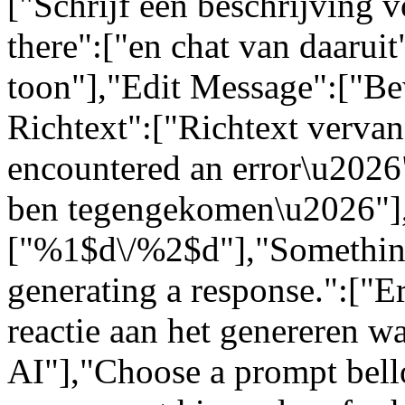
["Schrijf een beschrijving 
there":["en chat van daarui
toon"],"Edit Message":["Be
Richtext":["Richtext vervang
encountered an error\u2026":
ben tegengekomen\u2026"]
["%1$d\/%2$d"],"Somethin
generating a response.":["Er
reactie aan het genereren w
AI"],"Choose a prompt bell