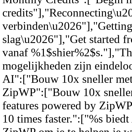
credits"],"Reconnecting\u
verbinden\u2026"],"Getting
slag\u2026"],"Get started 
vanaf %1$shier%2$s."],"The 
mogelijkheden zijn eindelo
AI":["Bouw 10x sneller met
ZipWP":["Bouw 10x sneller
features powered by ZipWP 
10 times faster.":["%s bied
ZipWP om je te helpen je we