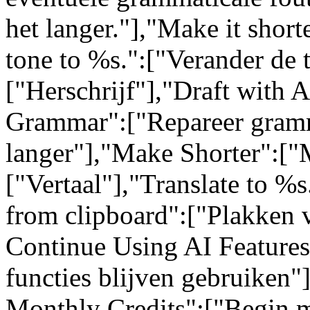
het langer."],"Make it short
tone to %s.":["Verander de 
["Herschrijf"],"Draft with 
Grammar":["Repareer gram
langer"],"Make Shorter":["M
["Vertaal"],"Translate to %s
from clipboard":["Plakken 
Continue Using AI Feature
functies blijven gebruiken"
Monthly Credits":["Begin m