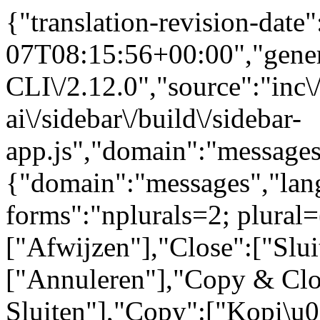
{"translation-revision-date
07T08:15:56+00:00","gene
CLI\/2.12.0","source":"inc\/
ai\/sidebar\/build\/sidebar-
app.js","domain":"messages
{"domain":"messages","lang
forms":"nplurals=2; plural=
["Afwijzen"],"Close":["Slui
["Annuleren"],"Copy & Clo
Sluiten"],"Copy":["Kopi\u0