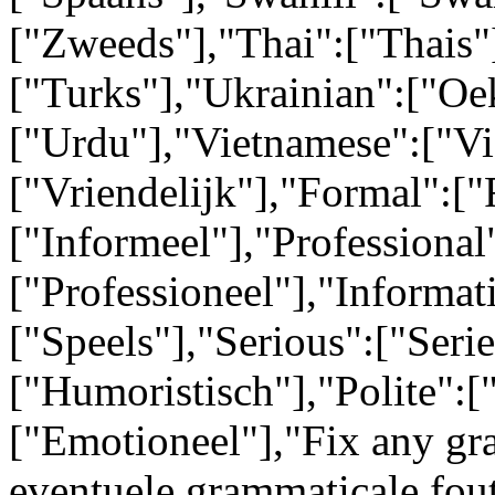
["Zweeds"],"Thai":["Thais"
["Turks"],"Ukrainian":["Oe
["Urdu"],"Vietnamese":["Vi
["Vriendelijk"],"Formal":["
["Informeel"],"Professional
["Professioneel"],"Informati
["Speels"],"Serious":["Ser
["Humoristisch"],"Polite":[
["Emotioneel"],"Fix any gr
eventuele grammaticale fou