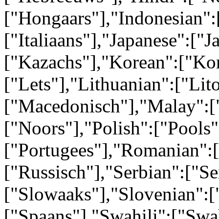
["Hongaars"],"Indonesian":[
["Italiaans"],"Japanese":["
["Kazachs"],"Korean":["Kor
["Lets"],"Lithuanian":["Li
["Macedonisch"],"Malay":[
["Noors"],"Polish":["Pools"
["Portugees"],"Romanian":
["Russisch"],"Serbian":["Se
["Slowaaks"],"Slovenian":[
["Spaans"],"Swahili":["Swa