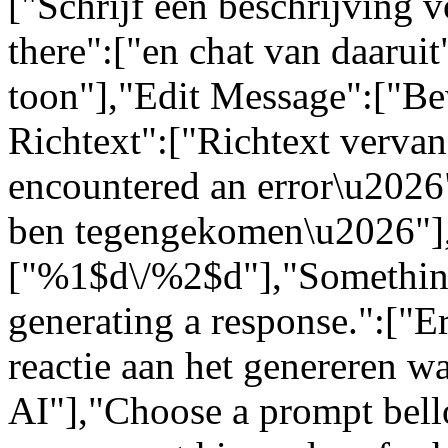
["Schrijf een beschrijving 
there":["en chat van daarui
toon"],"Edit Message":["Be
Richtext":["Richtext vervang
encountered an error\u2026":
ben tegengekomen\u2026"]
["%1$d\/%2$d"],"Somethin
generating a response.":["Er
reactie aan het genereren w
AI"],"Choose a prompt bell