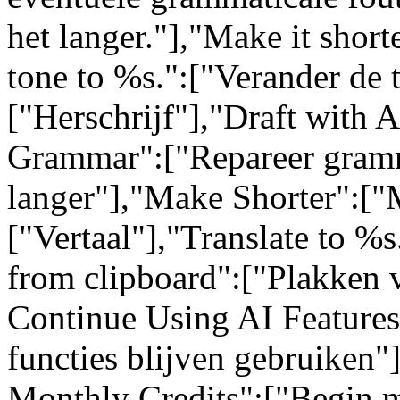
het langer."],"Make it short
tone to %s.":["Verander de 
["Herschrijf"],"Draft with 
Grammar":["Repareer gram
langer"],"Make Shorter":["M
["Vertaal"],"Translate to %s
from clipboard":["Plakken 
Continue Using AI Feature
functies blijven gebruiken"
Monthly Credits":["Begin m