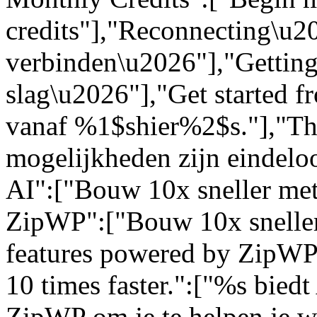
credits"],"Reconnecting\u
verbinden\u2026"],"Getting
slag\u2026"],"Get started 
vanaf %1$shier%2$s."],"The 
mogelijkheden zijn eindelo
AI":["Bouw 10x sneller met
ZipWP":["Bouw 10x sneller
features powered by ZipWP 
10 times faster.":["%s bied
ZipWP om je te helpen je we