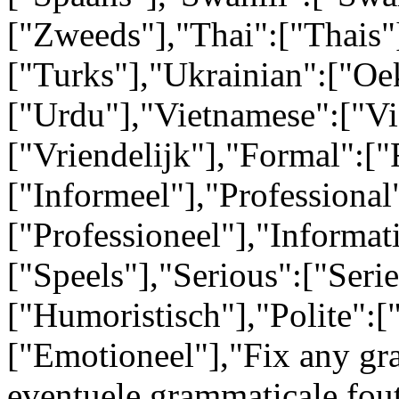
["Zweeds"],"Thai":["Thais"
["Turks"],"Ukrainian":["Oe
["Urdu"],"Vietnamese":["Vi
["Vriendelijk"],"Formal":["
["Informeel"],"Professional
["Professioneel"],"Informati
["Speels"],"Serious":["Ser
["Humoristisch"],"Polite":[
["Emotioneel"],"Fix any gr
eventuele grammaticale fou