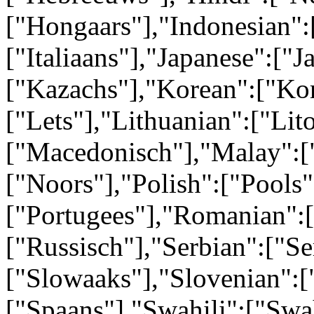
["Hongaars"],"Indonesian":[
["Italiaans"],"Japanese":["
["Kazachs"],"Korean":["Kor
["Lets"],"Lithuanian":["Li
["Macedonisch"],"Malay":[
["Noors"],"Polish":["Pools"
["Portugees"],"Romanian":
["Russisch"],"Serbian":["Se
["Slowaaks"],"Slovenian":[
["Spaans"],"Swahili":["Swa