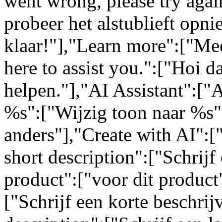
went wrong, please try again
probeer het alstublieft opn
klaar!"],"Learn more":["Mee
here to assist you.":["Hoi da
helpen."],"AI Assistant":["
%s":["Wijzig toon naar %s"
anders"],"Create with AI":[
short description":["Schrijf 
product":["voor dit product"
["Schrijf een korte beschrij