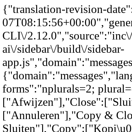
{"translation-revision-date
07T08:15:56+00:00","gene
CLI\/2.12.0","source":"inc\/
ai\/sidebar\/build\/sidebar-
app.js","domain":"messages
{"domain":"messages","lang
forms":"nplurals=2; plural=
["Afwijzen"],"Close":["Slui
["Annuleren"],"Copy & Clo
Sluiten"],"Copy":["Kopi\u0