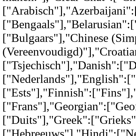
["Arabisch"],"Azerbaijani":
["Bengaals"],"Belarusian":[
["Bulgaars"],"Chinese (Simp
(Vereenvoudigd)"],"Croatia
["Tsjechisch"],"Danish":["
["Nederlands"],"English":[
["Ests"],"Finnish":["Fins"],
["Frans"],"Georgian":["Geo
["Duits"],"Greek":["Grieks
["Hebreeuws"],"Hindi":["N