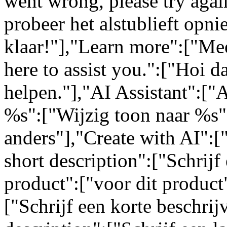
went wrong, please try again
probeer het alstublieft opn
klaar!"],"Learn more":["Mee
here to assist you.":["Hoi da
helpen."],"AI Assistant":["
%s":["Wijzig toon naar %s"
anders"],"Create with AI":[
short description":["Schrijf 
product":["voor dit product"
["Schrijf een korte beschrij