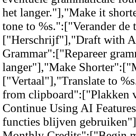
het langer."],"Make it short
tone to %s.":["Verander de 
["Herschrijf"],"Draft with 
Grammar":["Repareer gram
langer"],"Make Shorter":["M
["Vertaal"],"Translate to %s
from clipboard":["Plakken 
Continue Using AI Feature
functies blijven gebruiken"
Monthly Credits":["Begin m