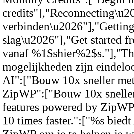
credits"],"Reconnecting\u
verbinden\u2026"],"Getting
slag\u2026"],"Get started 
vanaf %1$shier%2$s."],"The 
mogelijkheden zijn eindelo
AI":["Bouw 10x sneller met
ZipWP":["Bouw 10x sneller
features powered by ZipWP 
10 times faster.":["%s bied
ZipWP om je te helpen je we