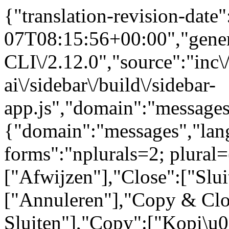
{"translation-revision-date
07T08:15:56+00:00","gene
CLI\/2.12.0","source":"inc\/
ai\/sidebar\/build\/sidebar-
app.js","domain":"messages
{"domain":"messages","lang
forms":"nplurals=2; plural=
["Afwijzen"],"Close":["Slui
["Annuleren"],"Copy & Clo
Sluiten"],"Copy":["Kopi\u0