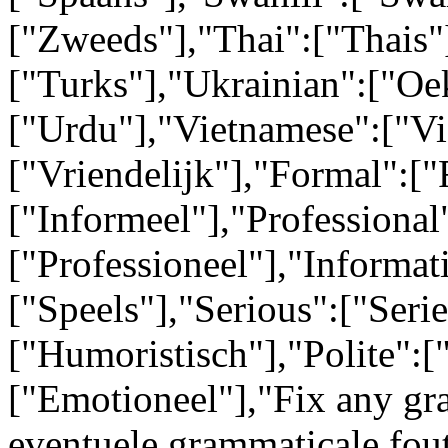
["Zweeds"],"Thai":["Thais"
["Turks"],"Ukrainian":["Oe
["Urdu"],"Vietnamese":["Vi
["Vriendelijk"],"Formal":["
["Informeel"],"Professional
["Professioneel"],"Informati
["Speels"],"Serious":["Ser
["Humoristisch"],"Polite":[
["Emotioneel"],"Fix any gr
eventuele grammaticale fou