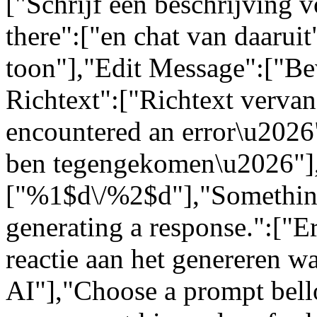
["Schrijf een beschrijving 
there":["en chat van daarui
toon"],"Edit Message":["Be
Richtext":["Richtext vervang
encountered an error\u2026":
ben tegengekomen\u2026"]
["%1$d\/%2$d"],"Somethin
generating a response.":["Er
reactie aan het genereren w
AI"],"Choose a prompt bell