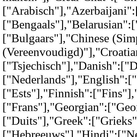
["Arabisch"],"Azerbaijani":
["Bengaals"],"Belarusian":[
["Bulgaars"],"Chinese (Simp
(Vereenvoudigd)"],"Croatia
["Tsjechisch"],"Danish":["
["Nederlands"],"English":[
["Ests"],"Finnish":["Fins"],
["Frans"],"Georgian":["Geo
["Duits"],"Greek":["Grieks
["Hebreeuws"],"Hindi":["N