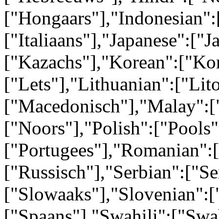
["Hongaars"],"Indonesian":[
["Italiaans"],"Japanese":["
["Kazachs"],"Korean":["Kor
["Lets"],"Lithuanian":["Li
["Macedonisch"],"Malay":[
["Noors"],"Polish":["Pools"
["Portugees"],"Romanian":
["Russisch"],"Serbian":["Se
["Slowaaks"],"Slovenian":[
["Spaans"],"Swahili":["Swa