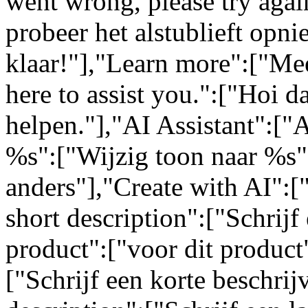
went wrong, please try again
probeer het alstublieft opn
klaar!"],"Learn more":["Mee
here to assist you.":["Hoi da
helpen."],"AI Assistant":["
%s":["Wijzig toon naar %s"
anders"],"Create with AI":[
short description":["Schrijf 
product":["voor dit product"
["Schrijf een korte beschrij