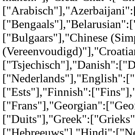
["Arabisch"],"Azerbaijani":
["Bengaals"],"Belarusian":[
["Bulgaars"],"Chinese (Simp
(Vereenvoudigd)"],"Croatia
["Tsjechisch"],"Danish":["
["Nederlands"],"English":[
["Ests"],"Finnish":["Fins"],
["Frans"],"Georgian":["Geo
["Duits"],"Greek":["Grieks
["Hebreeuws"],"Hindi":["N