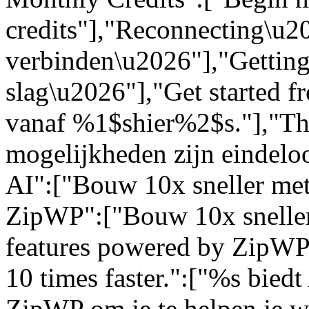
credits"],"Reconnecting\u
verbinden\u2026"],"Getting
slag\u2026"],"Get started 
vanaf %1$shier%2$s."],"The 
mogelijkheden zijn eindelo
AI":["Bouw 10x sneller met
ZipWP":["Bouw 10x sneller
features powered by ZipWP 
10 times faster.":["%s bied
ZipWP om je te helpen je we