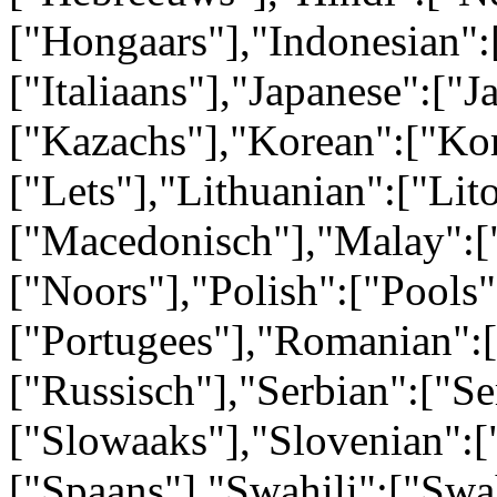
["Hongaars"],"Indonesian":[
["Italiaans"],"Japanese":["
["Kazachs"],"Korean":["Kor
["Lets"],"Lithuanian":["Li
["Macedonisch"],"Malay":[
["Noors"],"Polish":["Pools"
["Portugees"],"Romanian":
["Russisch"],"Serbian":["Se
["Slowaaks"],"Slovenian":[
["Spaans"],"Swahili":["Swa