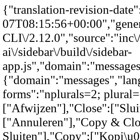
{"translation-revision-date
07T08:15:56+00:00","gene
CLI\/2.12.0","source":"inc\/
ai\/sidebar\/build\/sidebar-
app.js","domain":"messages
{"domain":"messages","lang
forms":"nplurals=2; plural=
["Afwijzen"],"Close":["Slui
["Annuleren"],"Copy & Clo
Sluiten"],"Copy":["Kopi\u0