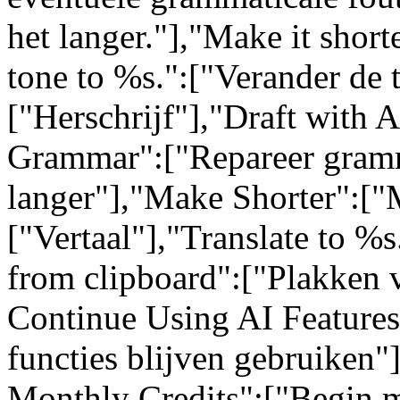
het langer."],"Make it short
tone to %s.":["Verander de 
["Herschrijf"],"Draft with 
Grammar":["Repareer gram
langer"],"Make Shorter":["M
["Vertaal"],"Translate to %s
from clipboard":["Plakken 
Continue Using AI Feature
functies blijven gebruiken"
Monthly Credits":["Begin m