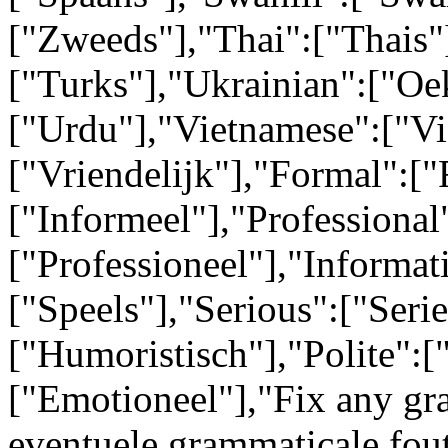
["Zweeds"],"Thai":["Thais"
["Turks"],"Ukrainian":["Oe
["Urdu"],"Vietnamese":["Vi
["Vriendelijk"],"Formal":["
["Informeel"],"Professional
["Professioneel"],"Informati
["Speels"],"Serious":["Ser
["Humoristisch"],"Polite":[
["Emotioneel"],"Fix any gr
eventuele grammaticale fou