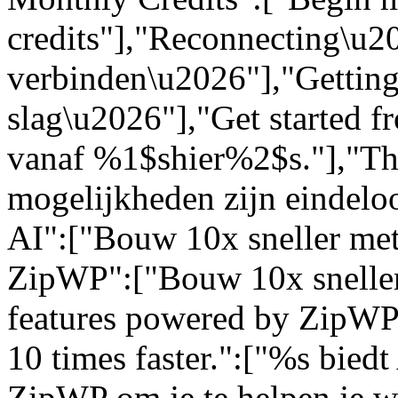
credits"],"Reconnecting\u
verbinden\u2026"],"Getting
slag\u2026"],"Get started 
vanaf %1$shier%2$s."],"The 
mogelijkheden zijn eindelo
AI":["Bouw 10x sneller met
ZipWP":["Bouw 10x sneller
features powered by ZipWP 
10 times faster.":["%s bied
ZipWP om je te helpen je we