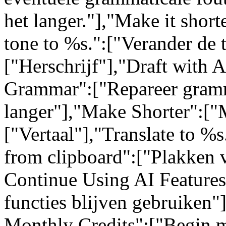
het langer."],"Make it short
tone to %s.":["Verander de 
["Herschrijf"],"Draft with 
Grammar":["Repareer gram
langer"],"Make Shorter":["M
["Vertaal"],"Translate to %s
from clipboard":["Plakken 
Continue Using AI Feature
functies blijven gebruiken"
Monthly Credits":["Begin m