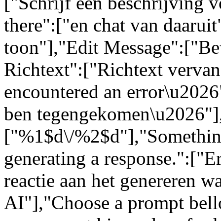
["Schrijf een beschrijving 
there":["en chat van daarui
toon"],"Edit Message":["Be
Richtext":["Richtext vervang
encountered an error\u2026":
ben tegengekomen\u2026"]
["%1$d\/%2$d"],"Somethin
generating a response.":["Er
reactie aan het genereren w
AI"],"Choose a prompt bell