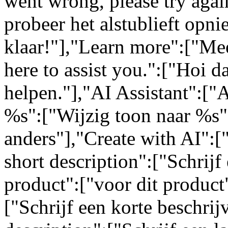
went wrong, please try again
probeer het alstublieft opn
klaar!"],"Learn more":["Mee
here to assist you.":["Hoi da
helpen."],"AI Assistant":["
%s":["Wijzig toon naar %s"
anders"],"Create with AI":[
short description":["Schrijf 
product":["voor dit product"
["Schrijf een korte beschrij