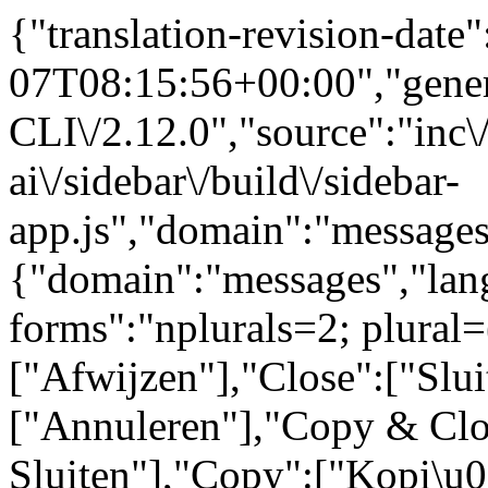
{"translation-revision-date
07T08:15:56+00:00","gene
CLI\/2.12.0","source":"inc\/
ai\/sidebar\/build\/sidebar-
app.js","domain":"messages
{"domain":"messages","lang
forms":"nplurals=2; plural=
["Afwijzen"],"Close":["Slui
["Annuleren"],"Copy & Clo
Sluiten"],"Copy":["Kopi\u0