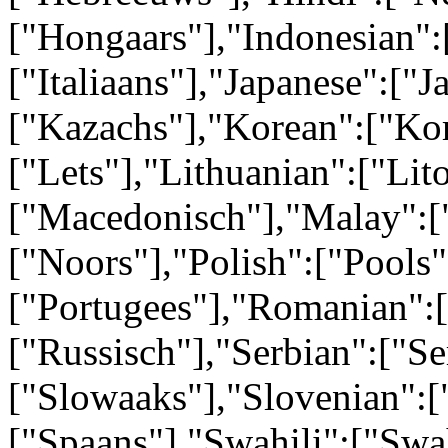
["Hongaars"],"Indonesian":[
["Italiaans"],"Japanese":["
["Kazachs"],"Korean":["Kor
["Lets"],"Lithuanian":["Li
["Macedonisch"],"Malay":[
["Noors"],"Polish":["Pools"
["Portugees"],"Romanian":
["Russisch"],"Serbian":["Se
["Slowaaks"],"Slovenian":[
["Spaans"],"Swahili":["Swa