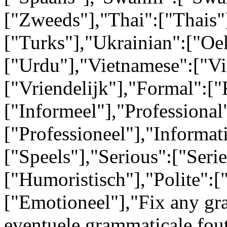
["Zweeds"],"Thai":["Thais"
["Turks"],"Ukrainian":["Oe
["Urdu"],"Vietnamese":["Vi
["Vriendelijk"],"Formal":["
["Informeel"],"Professional
["Professioneel"],"Informati
["Speels"],"Serious":["Ser
["Humoristisch"],"Polite":[
["Emotioneel"],"Fix any gr
eventuele grammaticale fou