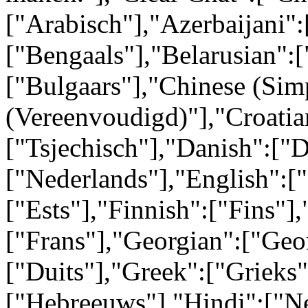
["Arabisch"],"Azerbaijani":
["Bengaals"],"Belarusian":[
["Bulgaars"],"Chinese (Simp
(Vereenvoudigd)"],"Croatia
["Tsjechisch"],"Danish":["
["Nederlands"],"English":[
["Ests"],"Finnish":["Fins"],
["Frans"],"Georgian":["Geo
["Duits"],"Greek":["Grieks
["Hebreeuws"],"Hindi":["N