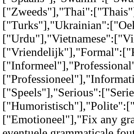
["Zweeds"],"Thai":["Thais"
["Turks"],"Ukrainian":["Oe
["Urdu"],"Vietnamese":["Vi
["Vriendelijk"],"Formal":["
["Informeel"],"Professional
["Professioneel"],"Informati
["Speels"],"Serious":["Ser
["Humoristisch"],"Polite":[
["Emotioneel"],"Fix any gr
eventuele grammaticale fou