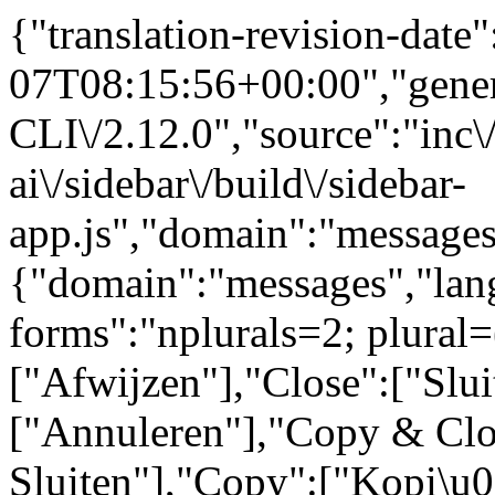
{"translation-revision-date
07T08:15:56+00:00","gene
CLI\/2.12.0","source":"inc\/
ai\/sidebar\/build\/sidebar-
app.js","domain":"messages
{"domain":"messages","lang
forms":"nplurals=2; plural=
["Afwijzen"],"Close":["Slui
["Annuleren"],"Copy & Clo
Sluiten"],"Copy":["Kopi\u0