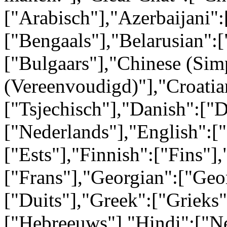
["Arabisch"],"Azerbaijani":
["Bengaals"],"Belarusian":[
["Bulgaars"],"Chinese (Simp
(Vereenvoudigd)"],"Croatia
["Tsjechisch"],"Danish":["
["Nederlands"],"English":[
["Ests"],"Finnish":["Fins"],
["Frans"],"Georgian":["Geo
["Duits"],"Greek":["Grieks
["Hebreeuws"],"Hindi":["N