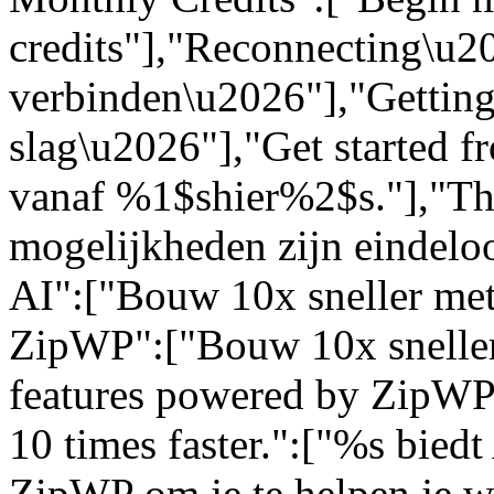
credits"],"Reconnecting\u
verbinden\u2026"],"Getting
slag\u2026"],"Get started 
vanaf %1$shier%2$s."],"The 
mogelijkheden zijn eindelo
AI":["Bouw 10x sneller met
ZipWP":["Bouw 10x sneller
features powered by ZipWP 
10 times faster.":["%s bied
ZipWP om je te helpen je we