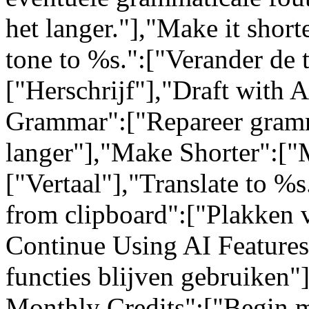
het langer."],"Make it short
tone to %s.":["Verander de 
["Herschrijf"],"Draft with 
Grammar":["Repareer gram
langer"],"Make Shorter":["M
["Vertaal"],"Translate to %s
from clipboard":["Plakken 
Continue Using AI Feature
functies blijven gebruiken"
Monthly Credits":["Begin m