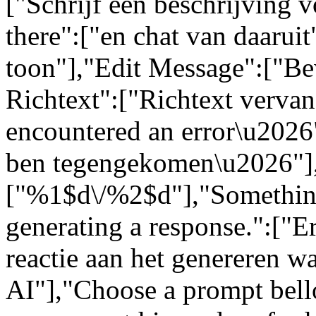
["Schrijf een beschrijving 
there":["en chat van daarui
toon"],"Edit Message":["Be
Richtext":["Richtext vervang
encountered an error\u2026":
ben tegengekomen\u2026"]
["%1$d\/%2$d"],"Somethin
generating a response.":["Er
reactie aan het genereren w
AI"],"Choose a prompt bell