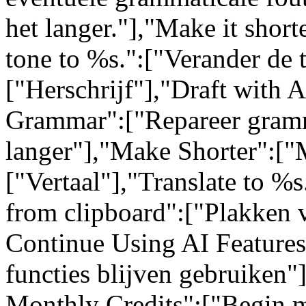
het langer."],"Make it short
tone to %s.":["Verander de 
["Herschrijf"],"Draft with 
Grammar":["Repareer gram
langer"],"Make Shorter":["M
["Vertaal"],"Translate to %s
from clipboard":["Plakken 
Continue Using AI Feature
functies blijven gebruiken"
Monthly Credits":["Begin m