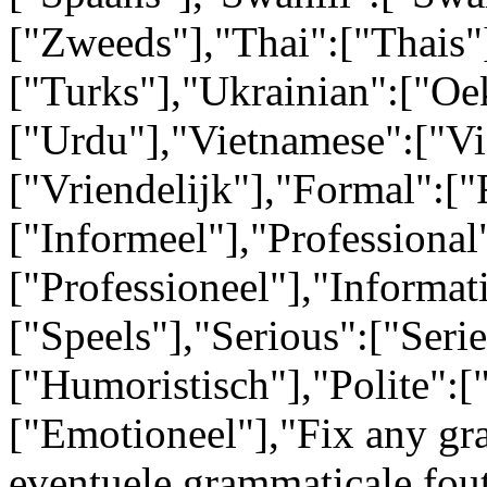
["Zweeds"],"Thai":["Thais"
["Turks"],"Ukrainian":["Oe
["Urdu"],"Vietnamese":["Vi
["Vriendelijk"],"Formal":["
["Informeel"],"Professional
["Professioneel"],"Informati
["Speels"],"Serious":["Ser
["Humoristisch"],"Polite":[
["Emotioneel"],"Fix any gr
eventuele grammaticale fou