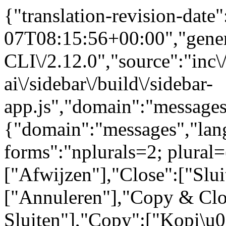
{"translation-revision-date
07T08:15:56+00:00","gene
CLI\/2.12.0","source":"inc\/
ai\/sidebar\/build\/sidebar-
app.js","domain":"messages
{"domain":"messages","lang
forms":"nplurals=2; plural=
["Afwijzen"],"Close":["Slui
["Annuleren"],"Copy & Clo
Sluiten"],"Copy":["Kopi\u0