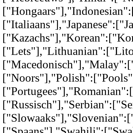
["Hongaars"],"Indonesian":[
["Italiaans"],"Japanese":["
["Kazachs"],"Korean":["Kor
["Lets"],"Lithuanian":["Li
["Macedonisch"],"Malay":[
["Noors"],"Polish":["Pools"
["Portugees"],"Romanian":
["Russisch"],"Serbian":["Se
["Slowaaks"],"Slovenian":[
["Spaans"],"Swahili":["Swa