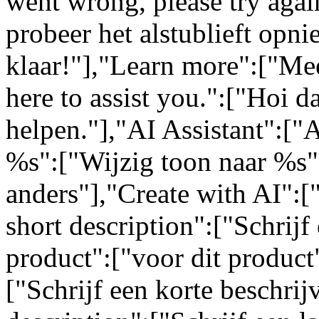
went wrong, please try again
probeer het alstublieft opn
klaar!"],"Learn more":["Mee
here to assist you.":["Hoi da
helpen."],"AI Assistant":["
%s":["Wijzig toon naar %s"
anders"],"Create with AI":[
short description":["Schrijf 
product":["voor dit product"
["Schrijf een korte beschrij