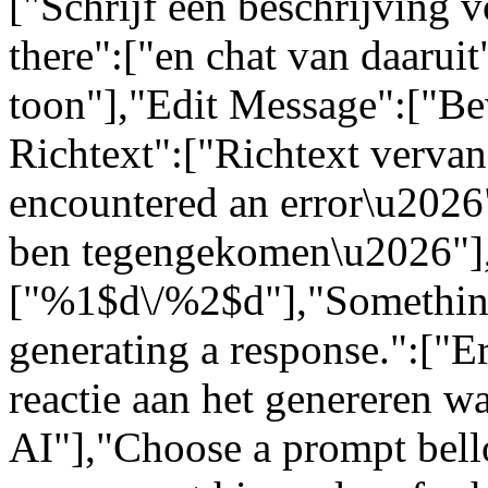
["Schrijf een beschrijving 
there":["en chat van daarui
toon"],"Edit Message":["Be
Richtext":["Richtext vervang
encountered an error\u2026":
ben tegengekomen\u2026"]
["%1$d\/%2$d"],"Somethin
generating a response.":["Er
reactie aan het genereren w
AI"],"Choose a prompt bell