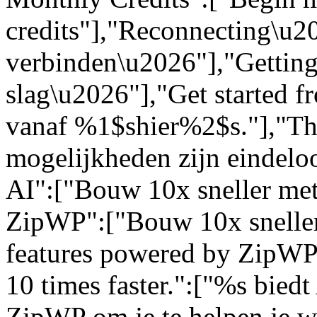
credits"],"Reconnecting\u
verbinden\u2026"],"Getting
slag\u2026"],"Get started 
vanaf %1$shier%2$s."],"The 
mogelijkheden zijn eindelo
AI":["Bouw 10x sneller met
ZipWP":["Bouw 10x sneller
features powered by ZipWP 
10 times faster.":["%s bied
ZipWP om je te helpen je we