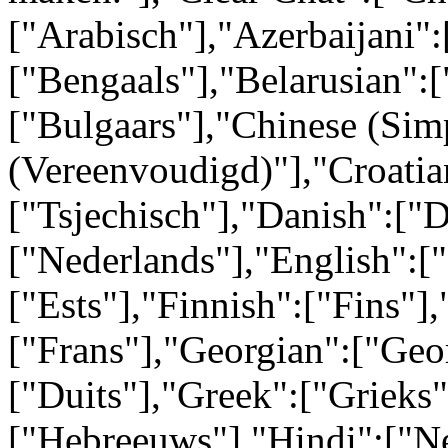
["Arabisch"],"Azerbaijani":
["Bengaals"],"Belarusian":[
["Bulgaars"],"Chinese (Simp
(Vereenvoudigd)"],"Croatia
["Tsjechisch"],"Danish":["
["Nederlands"],"English":[
["Ests"],"Finnish":["Fins"],
["Frans"],"Georgian":["Geo
["Duits"],"Greek":["Grieks
["Hebreeuws"],"Hindi":["N