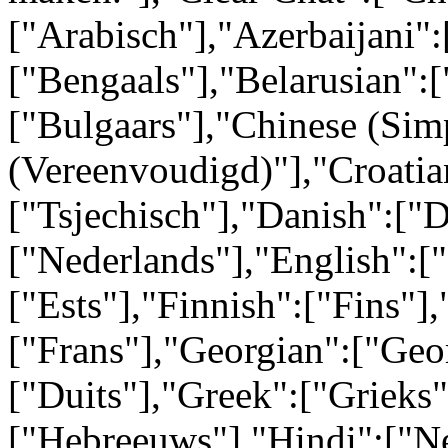
["Arabisch"],"Azerbaijani":
["Bengaals"],"Belarusian":[
["Bulgaars"],"Chinese (Simp
(Vereenvoudigd)"],"Croatia
["Tsjechisch"],"Danish":["
["Nederlands"],"English":[
["Ests"],"Finnish":["Fins"],
["Frans"],"Georgian":["Geo
["Duits"],"Greek":["Grieks
["Hebreeuws"],"Hindi":["N