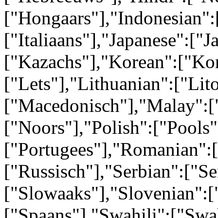
["Hongaars"],"Indonesian":[
["Italiaans"],"Japanese":["
["Kazachs"],"Korean":["Kor
["Lets"],"Lithuanian":["Li
["Macedonisch"],"Malay":[
["Noors"],"Polish":["Pools"
["Portugees"],"Romanian":
["Russisch"],"Serbian":["Se
["Slowaaks"],"Slovenian":[
["Spaans"],"Swahili":["Swa