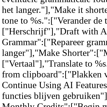
het langer."],"Make it short
tone to %s.":["Verander de 
["Herschrijf"],"Draft with 
Grammar":["Repareer gram
langer"],"Make Shorter":["M
["Vertaal"],"Translate to %s
from clipboard":["Plakken 
Continue Using AI Feature
functies blijven gebruiken"
Monthly Credits":["Begin m