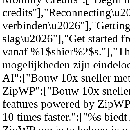
credits"],"Reconnecting\u
verbinden\u2026"],"Getting
slag\u2026"],"Get started 
vanaf %1$shier%2$s."],"The 
mogelijkheden zijn eindelo
AI":["Bouw 10x sneller met
ZipWP":["Bouw 10x sneller
features powered by ZipWP 
10 times faster.":["%s bied
ZipWP om je te helpen je we