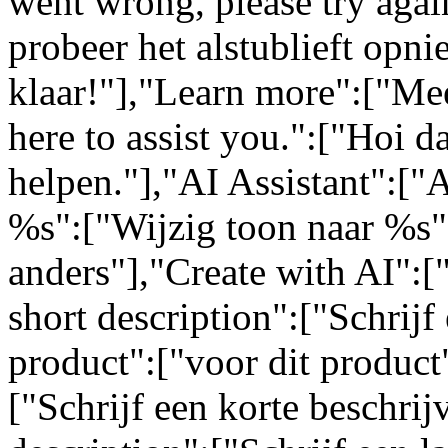
went wrong, please try again
probeer het alstublieft opn
klaar!"],"Learn more":["Mee
here to assist you.":["Hoi da
helpen."],"AI Assistant":["
%s":["Wijzig toon naar %s"
anders"],"Create with AI":[
short description":["Schrijf 
product":["voor dit product"
["Schrijf een korte beschrij