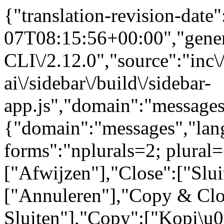
{"translation-revision-date
07T08:15:56+00:00","gene
CLI\/2.12.0","source":"inc\/
ai\/sidebar\/build\/sidebar-
app.js","domain":"messages
{"domain":"messages","lang
forms":"nplurals=2; plural=
["Afwijzen"],"Close":["Slui
["Annuleren"],"Copy & Clo
Sluiten"],"Copy":["Kopi\u0