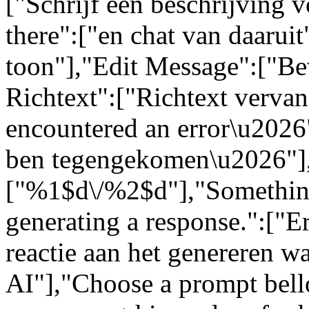
["Schrijf een beschrijving 
there":["en chat van daarui
toon"],"Edit Message":["Be
Richtext":["Richtext vervang
encountered an error\u2026":
ben tegengekomen\u2026"]
["%1$d\/%2$d"],"Somethin
generating a response.":["Er
reactie aan het genereren w
AI"],"Choose a prompt bell