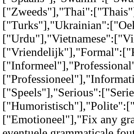
["Zweeds"],"Thai":["Thais"
["Turks"],"Ukrainian":["Oe
["Urdu"],"Vietnamese":["Vi
["Vriendelijk"],"Formal":["
["Informeel"],"Professional
["Professioneel"],"Informati
["Speels"],"Serious":["Ser
["Humoristisch"],"Polite":[
["Emotioneel"],"Fix any gr
eventuele grammaticale fou