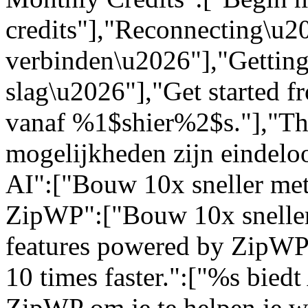
credits"],"Reconnecting\u
verbinden\u2026"],"Getting
slag\u2026"],"Get started 
vanaf %1$shier%2$s."],"The 
mogelijkheden zijn eindelo
AI":["Bouw 10x sneller met
ZipWP":["Bouw 10x sneller
features powered by ZipWP 
10 times faster.":["%s bied
ZipWP om je te helpen je we