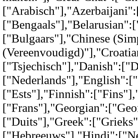
["Arabisch"],"Azerbaijani":
["Bengaals"],"Belarusian":[
["Bulgaars"],"Chinese (Simp
(Vereenvoudigd)"],"Croatia
["Tsjechisch"],"Danish":["
["Nederlands"],"English":[
["Ests"],"Finnish":["Fins"],
["Frans"],"Georgian":["Geo
["Duits"],"Greek":["Grieks
["Hebreeuws"],"Hindi":["N