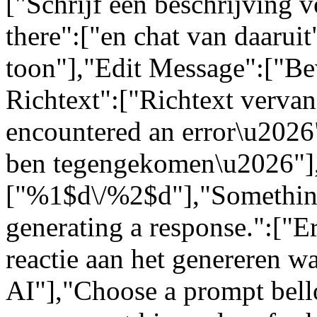
["Schrijf een beschrijving 
there":["en chat van daarui
toon"],"Edit Message":["Be
Richtext":["Richtext vervang
encountered an error\u2026":
ben tegengekomen\u2026"]
["%1$d\/%2$d"],"Somethin
generating a response.":["Er
reactie aan het genereren w
AI"],"Choose a prompt bell