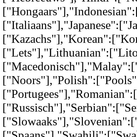
["Hongaars"],"Indonesian":[
["Italiaans"],"Japanese":["
["Kazachs"],"Korean":["Kor
["Lets"],"Lithuanian":["Li
["Macedonisch"],"Malay":[
["Noors"],"Polish":["Pools"
["Portugees"],"Romanian":
["Russisch"],"Serbian":["Se
["Slowaaks"],"Slovenian":[
["Spaans"],"Swahili":["Swa