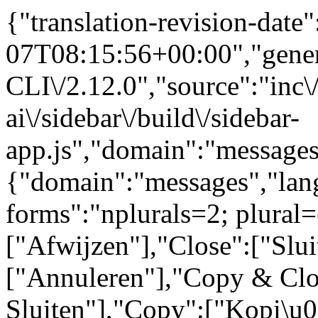
{"translation-revision-date
07T08:15:56+00:00","gene
CLI\/2.12.0","source":"inc\/
ai\/sidebar\/build\/sidebar-
app.js","domain":"messages
{"domain":"messages","lang
forms":"nplurals=2; plural=
["Afwijzen"],"Close":["Slui
["Annuleren"],"Copy & Clo
Sluiten"],"Copy":["Kopi\u0