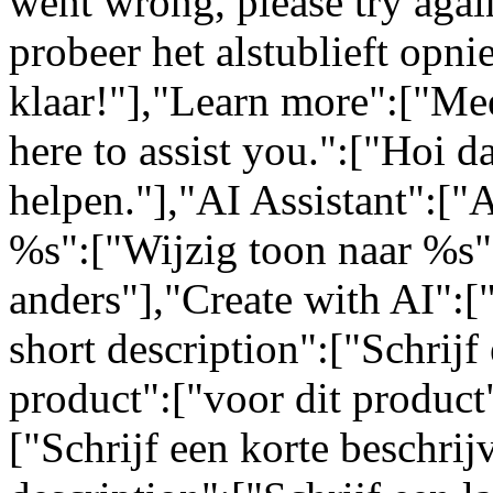
went wrong, please try again
probeer het alstublieft opn
klaar!"],"Learn more":["Mee
here to assist you.":["Hoi da
helpen."],"AI Assistant":["
%s":["Wijzig toon naar %s"
anders"],"Create with AI":[
short description":["Schrijf 
product":["voor dit product"
["Schrijf een korte beschrij