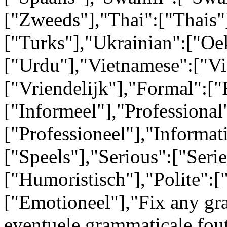
["Zweeds"],"Thai":["Thais"
["Turks"],"Ukrainian":["Oe
["Urdu"],"Vietnamese":["Vi
["Vriendelijk"],"Formal":["
["Informeel"],"Professional
["Professioneel"],"Informati
["Speels"],"Serious":["Ser
["Humoristisch"],"Polite":[
["Emotioneel"],"Fix any gr
eventuele grammaticale fou