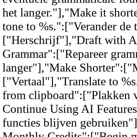
het langer."],"Make it short
tone to %s.":["Verander de 
["Herschrijf"],"Draft with 
Grammar":["Repareer gram
langer"],"Make Shorter":["M
["Vertaal"],"Translate to %s
from clipboard":["Plakken 
Continue Using AI Feature
functies blijven gebruiken"
Monthly Credits":["Begin m